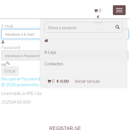
0
Menu
€
0.00
E-mail
Password
A Loja
Contactos
Recuperar Password
0
€ 0.00
Iniciar sessão
© 2026 powered by Cegid PHC CS
Licenciado a HFB, Lda.
202504.00.000
REGISTAR-SE